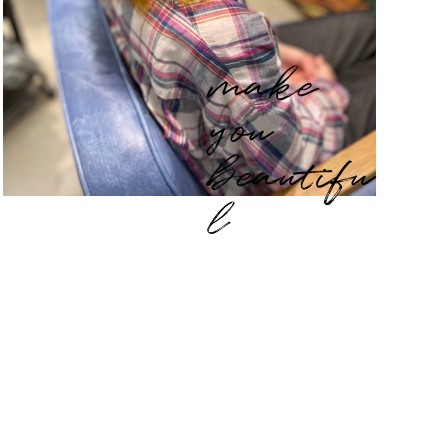
make
you
beautifu
l