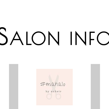
S
ALON INF