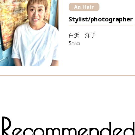
An Hair
Stylist/photographer
白浜 洋子
Shila
R
ecommende