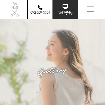
072-629-5954
WEB予約
Gallery