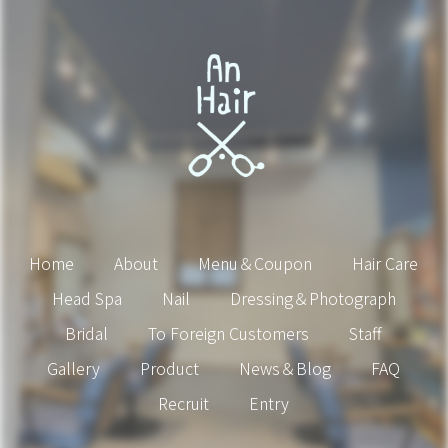
Home
About
Menu＆Coupon
Hair Care
Head Spa
Nail
Dressing＆Photograph
Bridal
To Foreign Customers
Staff
Gallery
Product
News＆Blog
FAQ
Recruit
Entry