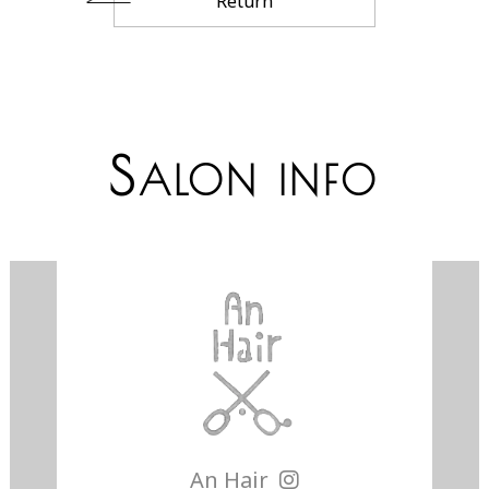
Return
S
ALON INFO
An Hair