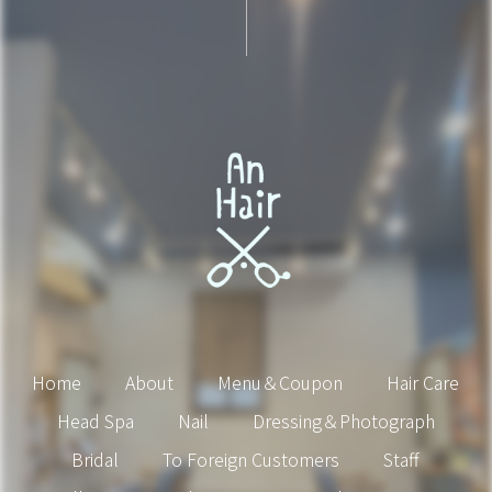
Home
About
Menu＆Coupon
Hair Care
Head Spa
Nail
Dressing＆Photograph
Bridal
To Foreign Customers
Staff