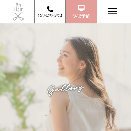
072-629-5954
WEB予約
Gallery