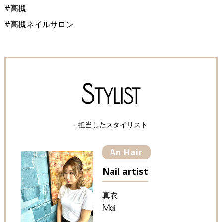
#高槻
#高槻ネイルサロン
S
TYLIST
- 担当したスタイリスト
An Hair
Nail artist
真衣
Mai