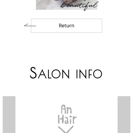
beautiful
Return
S
ALON INFO