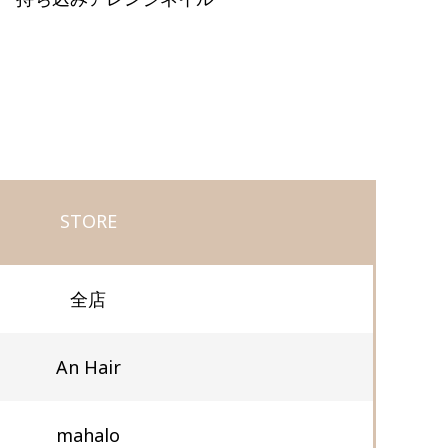
STORE
全店
An Hair
mahalo