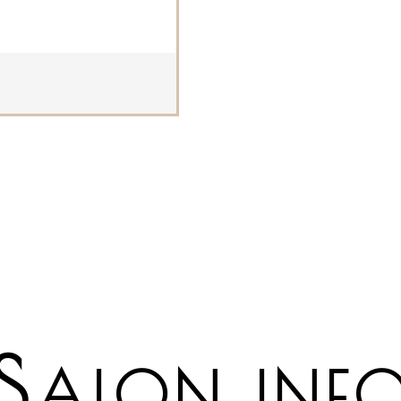
S
ALON INF