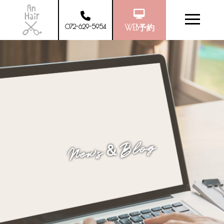
072-629-5954
WEB予約
News＆Blog