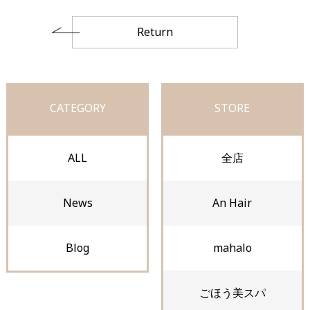
Return
CATEGORY
STORE
ALL
全店
News
An Hair
Blog
mahalo
ごほう美スパ