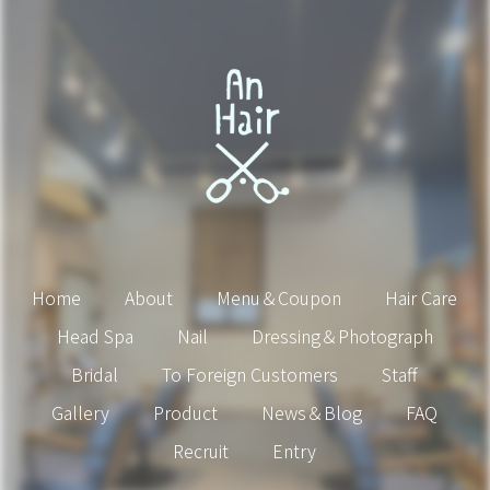
Home
About
Menu＆Coupon
Hair Care
Head Spa
Nail
Dressing＆Photograph
Bridal
To Foreign Customers
Staff
Gallery
Product
News＆Blog
FAQ
Recruit
Entry