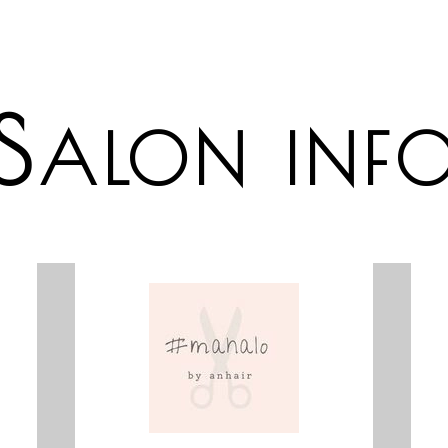
S
ALON INF