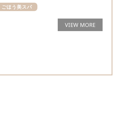
ごほう美スパ
VIEW MORE
d