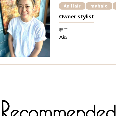
An Hair
mahalo
Owner stylist
亜子
Ako
R
ecommende