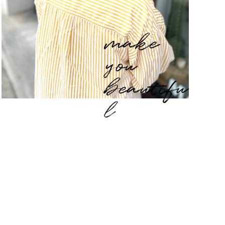
make
you
beautifu
l