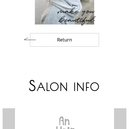
make you
beautiful
Return
S
ALON INFO