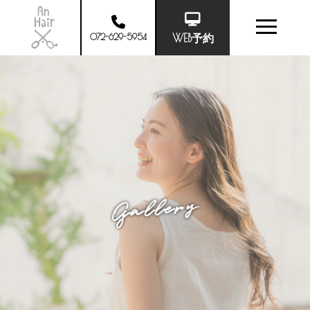
072-629-5954
WEB予約
Gallery