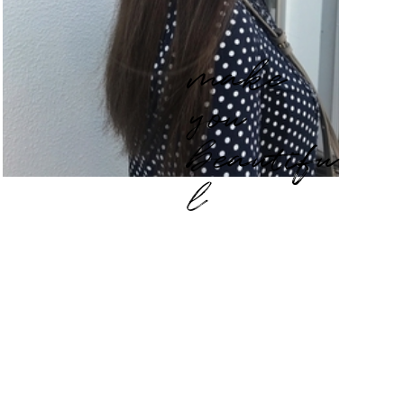
make
you
beautifu
l