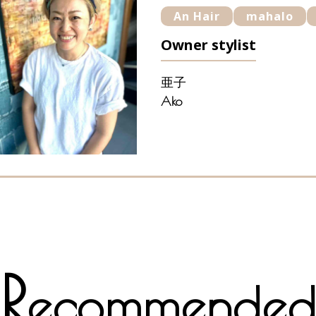
An Hair
mahalo
Owner stylist
亜子
Ako
R
ecommende