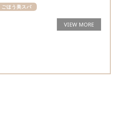
ごほう美スパ
VIEW MORE
d