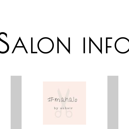
S
ALON INF