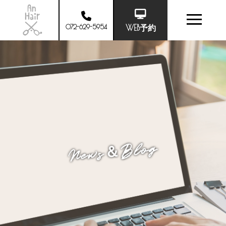
072-629-5954
WEB予約
News＆Blog