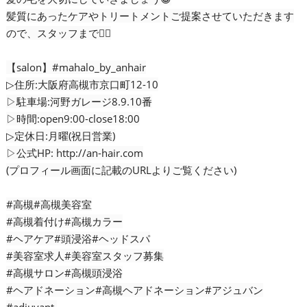
髪質にあったケアやトリートメントご提案させていただきます
ので、スタッフまで💇‍♀️
【salon】#mahalo_by_anhair
▷住所:大阪府高槻市京口町12-10
▷駐車場:河野ガレージ8.9.10番
▷時間:open9:00-close18:00
▷定休日:月曜(祝日営業)
▷公式HP: http://an-hair.com
(プロフィール画面に記載のURLよりご覧ください)
#高槻#高槻美容室
#高槻着付け#高槻カラー
#ヘアケア#頭浸浴#ヘッドスパ
#美容室求人#美容室スタッフ募集
#高槻サロン#高槻頭浸浴
#ヘアドネーション#高槻ヘアドネーション#アジュバン