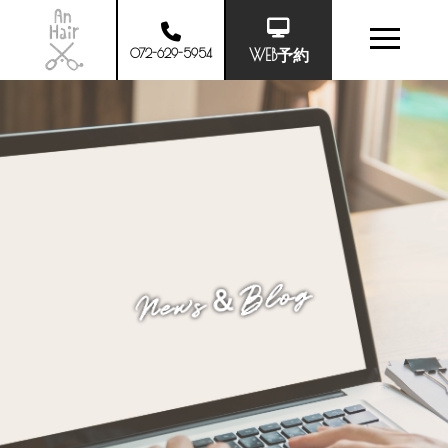
072-629-5954
WEB予約
News＆Blog