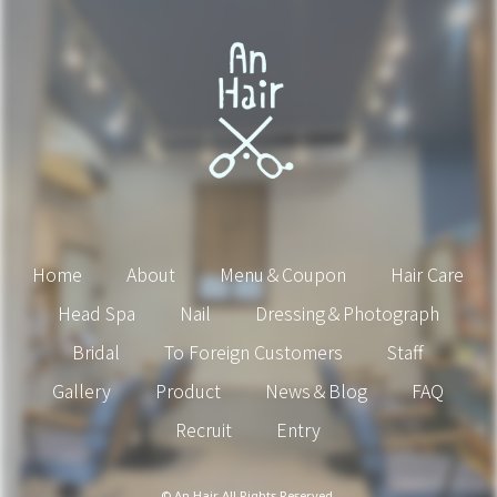
Home
About
Menu＆Coupon
Hair Care
Head Spa
Nail
Dressing＆Photograph
Bridal
To Foreign Customers
Staff
Gallery
Product
News＆Blog
FAQ
Recruit
Entry
© An Hair All Rights Reserved.