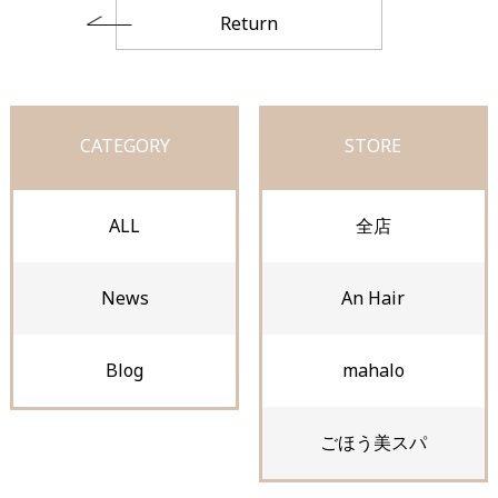
Return
CATEGORY
STORE
ALL
全店
News
An Hair
Blog
mahalo
ごほう美スパ