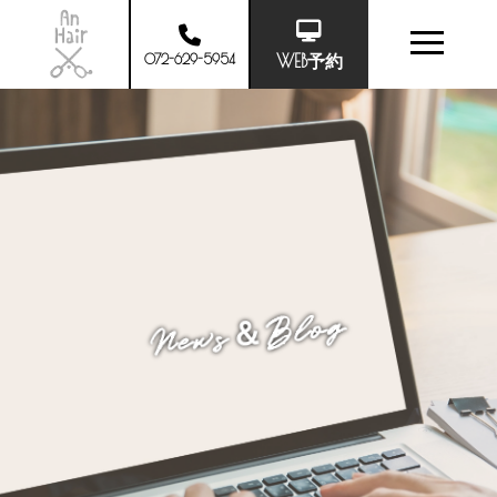
072-629-5954
WEB予約
News＆Blog