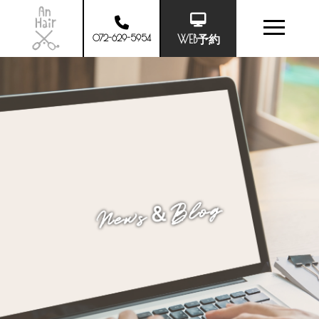
072-629-5954
WEB予約
News＆Blog