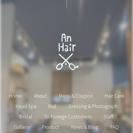
Home
About
Menu＆Coupon
Hair Care
Head Spa
Nail
Dressing＆Photograph
Bridal
To Foreign Customers
Staff
Gallery
Product
News＆Blog
FAQ