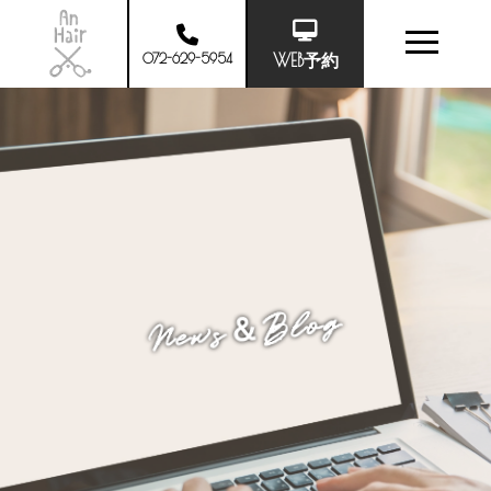
072-629-5954
WEB予約
News＆Blog