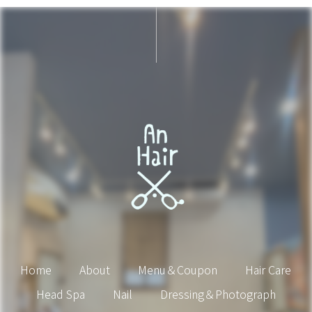
Home
About
Menu＆Coupon
Hair Care
Head Spa
Nail
Dressing＆Photograph