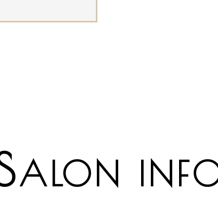
S
ALON INF