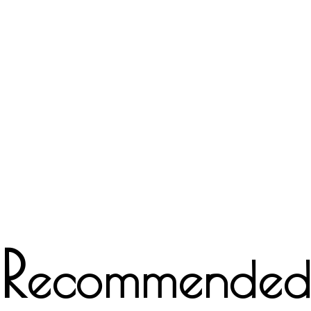
R
ecommende