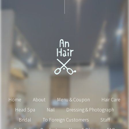
Home
About
Menu＆Coupon
Hair Care
Head Spa
Nail
Dressing＆Photograph
Bridal
To Foreign Customers
Staff