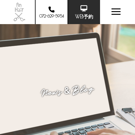
072-629-5954
WEB予約
News＆Blog