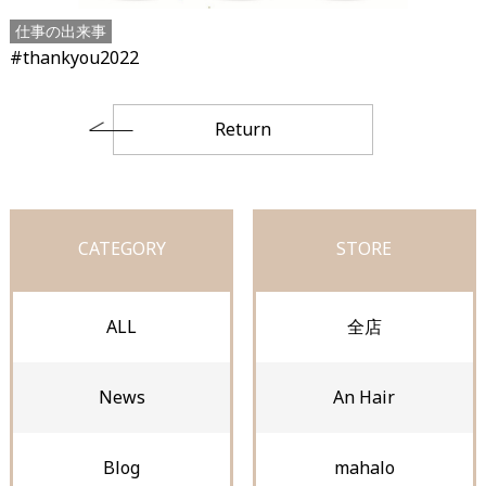
仕事の出来事
#thankyou2022
Return
CATEGORY
STORE
ALL
全店
News
An Hair
Blog
mahalo