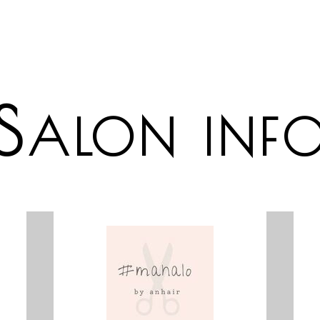
S
ALON INF