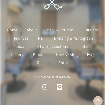
Home
About
Menu＆Coupon
Hair Care
Head Spa
Nail
Dressing＆Photograph
Bridal
To Foreign Customers
Staff
Gallery
Product
News＆Blog
FAQ
Recruit
Entry
© An Hair All Rights Reserved.