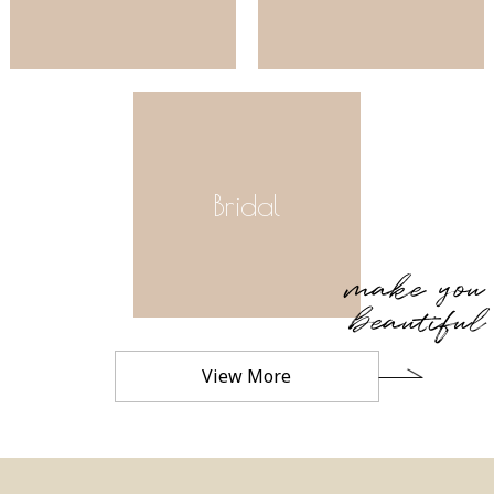
Bridal
make you
beautiful
View More