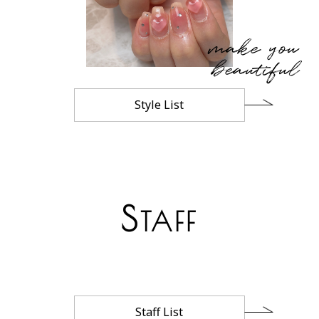
make you
beautiful
Style List
S
TAFF
Staff List