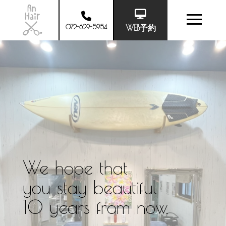
072-629-5954
WEB予約
We hope that
you stay beautiful
10 years from now.