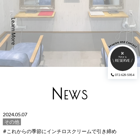
Learn More
a
d
n
e
C
o
v
r
n
e
t
s
a
e
c
R
t
予約する
RESERVE
072-629-5954
N
EWS
2024.05.07
その他
#これからの季節にインチロスクリームで引き締め