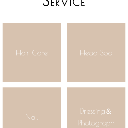
S
ERVICE
Hair Care
Head Spa
Dressing＆
Nail
Photograph