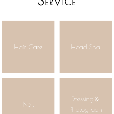
S
ERVICE
Hair Care
Head Spa
Dressing＆
Nail
Photograph