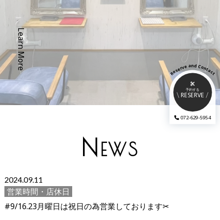
Learn More
a
d
n
e
C
o
v
r
n
e
t
s
a
e
c
R
t
予約する
RESERVE
072-629-5954
N
EWS
2024.09.11
営業時間・店休日
#9/16.23月曜日は祝日の為営業しております✂︎