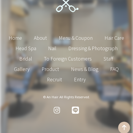
Home
About
Menu＆Coupon
Hair Care
Head Spa
Nail
Dressing＆Photograph
Bridal
To Foreign Customers
Staff
Gallery
Product
News＆Blog
FAQ
Recruit
Entry
© An Hair All Rights Reserved.