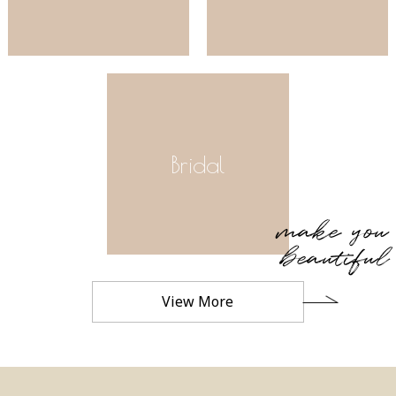
Bridal
make you
beautiful
View More