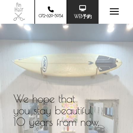
072-629-5954
WEB予約
We hope that
you stay beautiful
10 years from now.