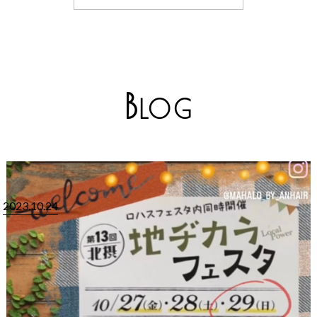
B
LOG
2023.10.24