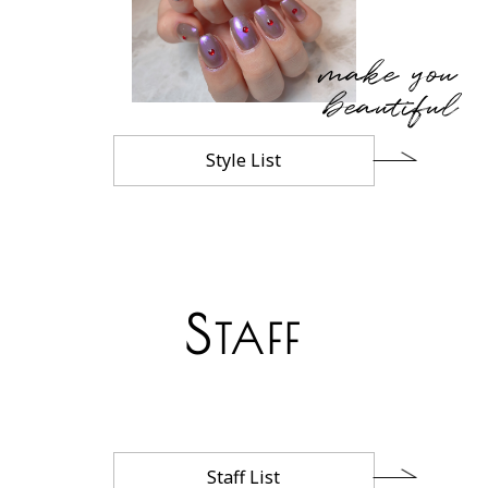
make you
beautiful
Style List
S
TAFF
Staff List