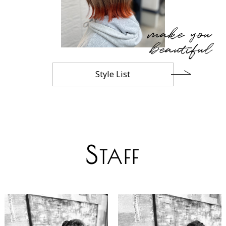
make you
beautiful
Style List
S
TAFF