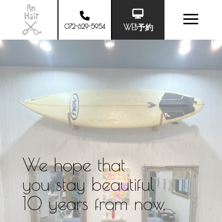
072-629-5954
WEB予約
We hope that
you stay beautiful
10 years from now.