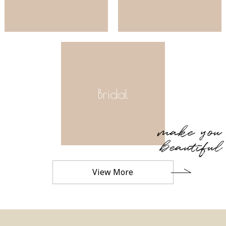
Bridal
make you
beautiful
View More