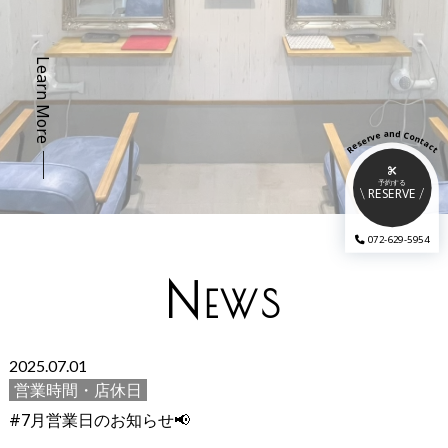
Learn More
a
d
n
e
C
o
v
r
n
e
t
s
a
e
c
R
t
予約する
RESERVE
072-629-5954
N
EWS
2025.07.01
営業時間・店休日
#7月営業日のお知らせ📢