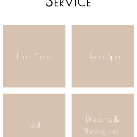
S
ERVICE
Hair Care
Head Spa
Dressing＆
Nail
Photograph