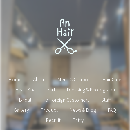
Home
About
Menu＆Coupon
Hair Care
Head Spa
Nail
Dressing＆Photograph
Bridal
To Foreign Customers
Staff
Gallery
Product
News＆Blog
FAQ
Recruit
Entry